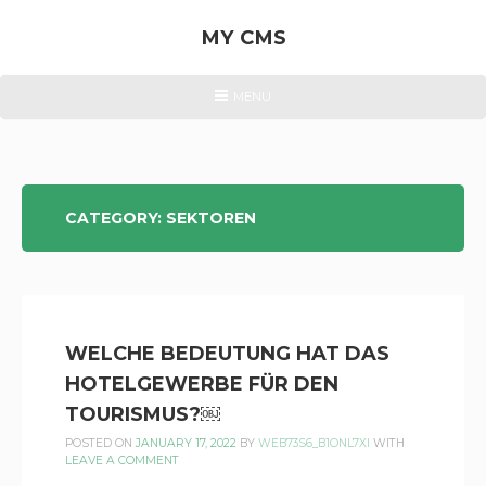
Skip
to
MY CMS
content
WIR
HEADER
MENU
MENU
VERKAUFEN
HOTEL
KOSMETIK
SETS
CATEGORY:
SEKTOREN
VON
ANNALENA
WILHELMSTAL
WELCHE BEDEUTUNG HAT DAS
HOTELGEWERBE FÜR DEN
TOURISMUS?￼
POSTED ON
JANUARY 17, 2022
BY
WEB73S6_B1ONL7XI
WITH
LEAVE A COMMENT